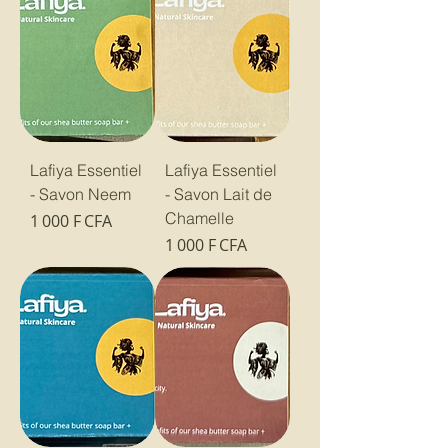
Lafiya Essentiel
Lafiya Essentiel
- Savon Neem
- Savon Lait de
Chamelle
Prix
1 000 F CFA
Prix
1 000 F CFA