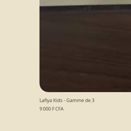
Lafiya Kids - Gamme de 3
Prix
9 000 F CFA