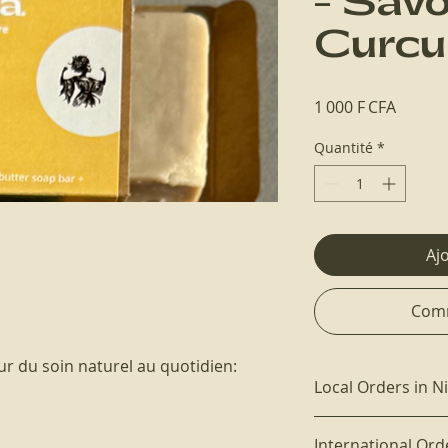
- Sav
Curc
Prix
1 000 F CFA
Quantité
*
Aj
Comm
leur du soin naturel au quotidien:
Local Orders in N
Delivery in Niamey 
International Ord
Products can be pai