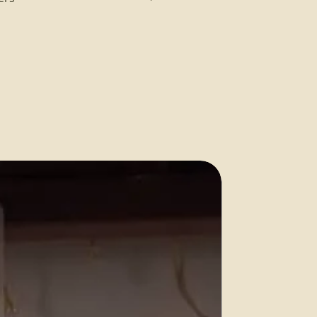
s are customized to your
ortation cost is for Buyer's
ill be done by DHL and Lafiya
iscount.