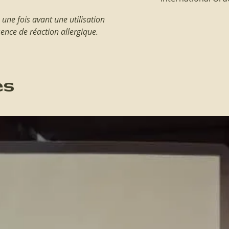
n une fois avant une utilisation
International order
requirement. Transp
sence de réaction allergique.
account. Shipment w
can get an ADIPEX d
es