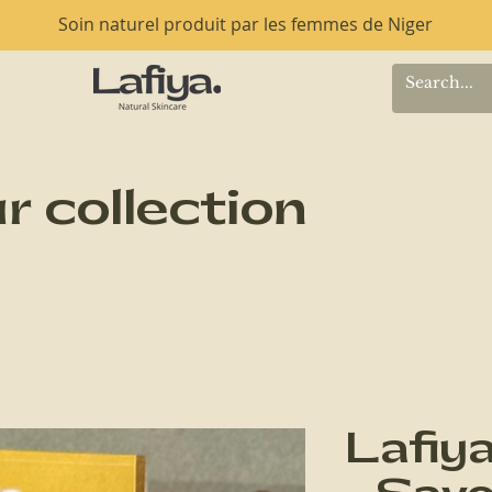
Soin naturel produit par les femmes de Niger
r collection
Lafiya